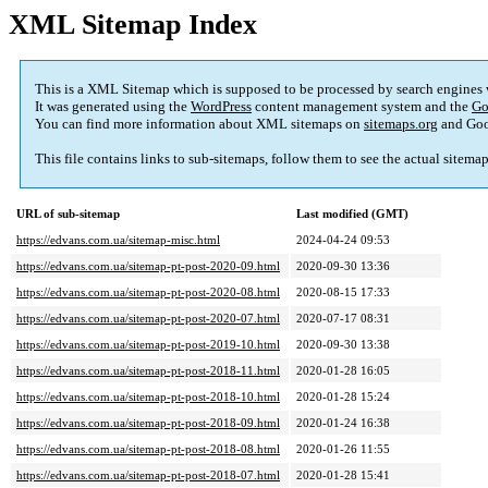
XML Sitemap Index
This is a XML Sitemap which is supposed to be processed by search engines
It was generated using the
WordPress
content management system and the
Go
You can find more information about XML sitemaps on
sitemaps.org
and Goo
This file contains links to sub-sitemaps, follow them to see the actual sitema
URL of sub-sitemap
Last modified (GMT)
https://edvans.com.ua/sitemap-misc.html
2024-04-24 09:53
https://edvans.com.ua/sitemap-pt-post-2020-09.html
2020-09-30 13:36
https://edvans.com.ua/sitemap-pt-post-2020-08.html
2020-08-15 17:33
https://edvans.com.ua/sitemap-pt-post-2020-07.html
2020-07-17 08:31
https://edvans.com.ua/sitemap-pt-post-2019-10.html
2020-09-30 13:38
https://edvans.com.ua/sitemap-pt-post-2018-11.html
2020-01-28 16:05
https://edvans.com.ua/sitemap-pt-post-2018-10.html
2020-01-28 15:24
https://edvans.com.ua/sitemap-pt-post-2018-09.html
2020-01-24 16:38
https://edvans.com.ua/sitemap-pt-post-2018-08.html
2020-01-26 11:55
https://edvans.com.ua/sitemap-pt-post-2018-07.html
2020-01-28 15:41