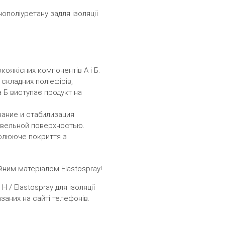
нополіуретану задля ізоляції
коякісних компонентів А і Б.
 складних поліефірів,
а Б виступає продукт на
ание и стабилизация
овельной поверхностью.
золююче покриття з
йним матеріалом Еlastospray!
 / Elastospray для ізоляції
заних на сайті телефонів.