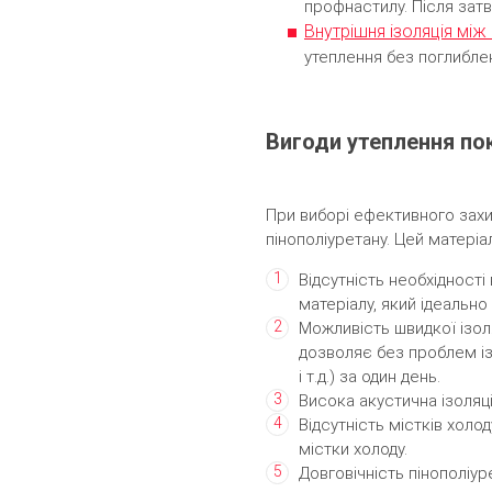
профнастилу. Після затв
Внутрішня ізоляція між
утеплення без поглиблен
Вигоди утеплення пок
При виборі ефективного захи
пінополіуретану. Цей матеріа
Відсутність необхідност
матеріалу, який ідеальн
Можливість швидкої ізоля
дозволяє без проблем ізо
і т.д.) за один день.
Висока акустична ізоляц
Відсутність містків холо
містки холоду.
Довговічність пінополіур