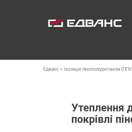
Едванс
>
Ізоляція пінополіуретаном (ППУ
Утеплення д
покрівлі пі