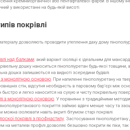
ення кремнійорганічної або пентафталевої фарби. В іншому іне
ий у використанні на будь-якій висоті.
типів покрівлі
 матеріалу дозволяють проводити утеплення даху дому пінополіу
івлі над балками
. акий варіант ізоляції є ідеальним для манса
рівельну дошку наноситься пінополіуретан будь-якої товщини, а
ьна дошка залишаються на видноті зсередини будівлі.
у з монолітною основою
. При напиленні пінополіуретану на тв
овнішніх стін, відсутня необхідність в паровому бар’єрі між о
н быстро и легко наносится на сухую и чисту покрівельну пове
івлі з монолітною основою
. У порівнянні з традиційними методам
інополіуретанового покриття займає вдвічі менше часу та зао
м можна ізолювати навіть вкриті бітумом старі покрівлі.
лоскої покрівлі з профнастилу
. Застосування пінополіуретану 
 на металеві профілі дозволяє безшовно покрити як піки, так 