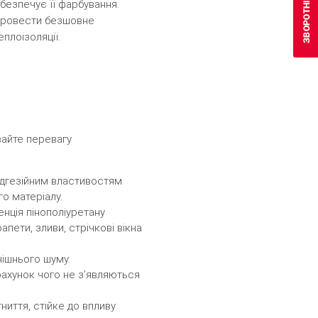
безпечує її фарбування.
 провести безшовне
плоізоляції.
вайте перевагу
 адгезійним властивостям
о матеріалу.
енція пінополіуретану
апети, зливи, стрічкові вікна
нішнього шуму.
 рахунок чого не з’являються
ниття, стійке до впливу