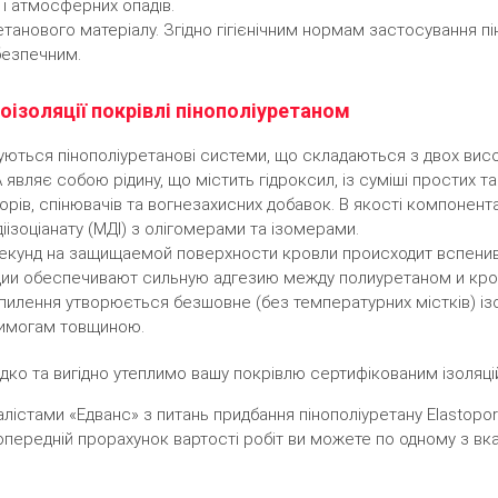
і атмосферних опадів.
етанового матеріалу. Згідно гігієнічним нормам застосування пі
безпечним.
роізоляції покрівлі пінополіуретаном
уються пінополіуретанові системи, що складаються з двох висо
являє собою рідину, що містить гідроксил, із суміші простих та
аторів, спінювачів та вогнезахисних добавок. В якості компонент
діізоціанату (МДІ) з олігомерами та ізомерами.
екунд на защищаемой поверхности кровли происходит вспенив
ции обеспечивают сильную адгезию между полиуретаном и кр
апилення утворюється безшовне (без температурних містків) і
вимогам товщиною.
идко та вигідно утеплимо вашу покрівлю сертифікованим ізоляці
лістами «Едванс» з питань придбання пінополіуретану Elastopor H
опередній прорахунок вартості робіт ви можете по одному з вка