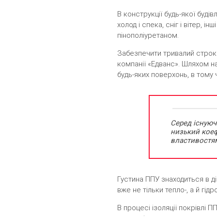
В конструкції будь-якої буд
холод і спека, сніг і вітер, 
пінополіуретаном.
Забезпечити тривалий строк е
компанії «Едванс». Шляхом на
будь-яких поверхонь, в тому ч
Серед існуюч
низький коеф
властивостя
Густина ППУ знаходиться в діа
вже не тільки тепло-, а й гід
В процесі ізоляції покрівлі