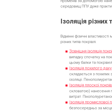
променів за допомогою нанес
середовищ ППУ дуже практичн
Ізоляція різних 
Відмінні фізичні властивості
різних типів покрівлі.
Зовнішня ізоляція покр
випадку спочатку на пок
цьому балки та покрівел
Ізоляція похилого дах
складається з похилих з
ізоляції. Пенополиурета
Ізоляція плоскої покр
скловатою) нанесення п
витрат. Пінополіуретано
Ізоляція промислової п
безпосередньо за місцем