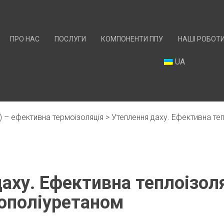
ПРО НАС
ПОСЛУГИ
КОМПОНЕНТИ ППУ
НАШІ РОБОТ
UA
) – ефективна термоізоляція
>
Утеплення даху. Ефективна теп
Skip
to
content
аху. Ефективна теплоізол
нополіуретаном