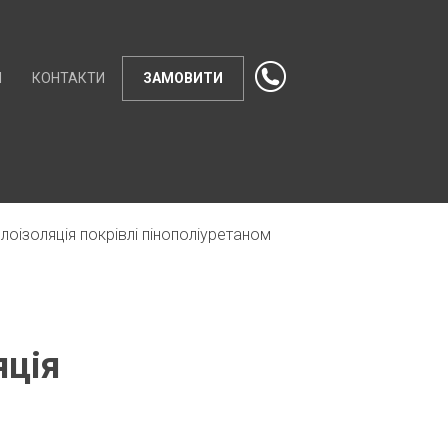
И
КОНТАКТИ
ЗАМОВИТИ
лоізоляція покрівлі пінополіуретаном
яція