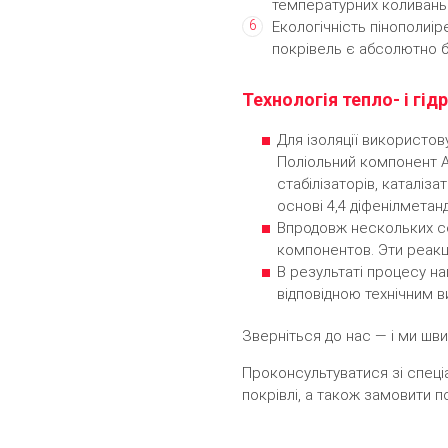
температурних коливань 
Екологічність пінополиір
покрівель є абсолютно 
Технологія тепло- і гід
Для ізоляції використов
Поліольний компонент А 
стабілізаторів, каталіз
основі 4,4 діфенілметан
Впродовж нескольких с
компонентов. Эти реак
В результаті процесу н
відповідною технічним 
Зверніться до нас — і ми шв
Проконсультуватися зі спеціа
покрівлі, а також замовити п