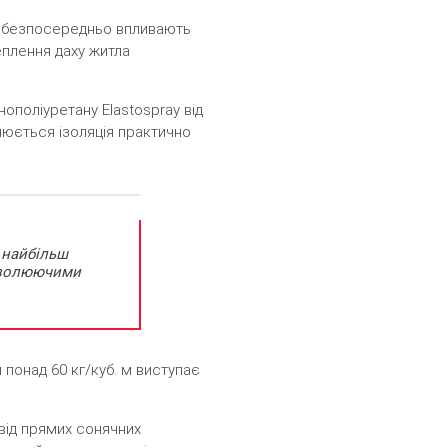
еї безпосередньо впливають
теплення даху житла
ополіуретану Еlastospray від
нюється ізоляція практично
 найбільш
оізолюючими
м понад 60 кг/куб. м виступає
 від прямих сонячних