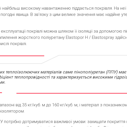
івлі найбільш високому навантаженню піддається покрівля. На н
інші погодні явища. В зв’язку з цим велике значення має надійне у
ксплуатації покрівлі можна шляхом її ізоляції за допомогою пін
пилення жорсткого поліуретану Elastopor H / Elastospray здійс
ислі покрівлі.
их теплоізолюючих матеріалів саме пінополіуретан (ППУ) має
іціент теплопровідності та характеризується високими гідр
ми.
пазоні від 35 кг/куб. м до 160 кг/куб. м, і матеріал з показнико
роізолятором.
 ППУ потрібно дотримуватися важливої умови: захищати покриття