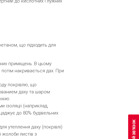
ртний до кислотних і лужних
ретаном, що підходить для
рдних приміщень. В цьому
 потім накривається дах. При
ерду покрівлю, що
снованием даху та шаром
рхню.
и ізоляції (наприклад,
щаджує до 80% будівельних
для утеплення даху (покрівлі)
і жолоби листів з