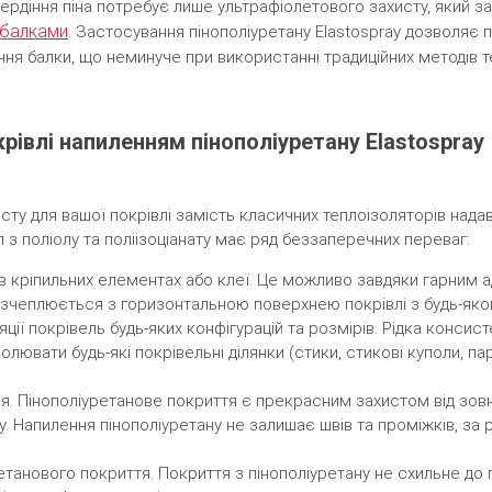
ердіння піна потребує лише ультрафіолетового захисту, який за
 балками
. Застосування пінополіуретану Elastospray дозволяє
ня балки, що неминуче при використанні традиційних методів те
рівлі напиленням пінополіуретану Elastospray
сту для вашої покрівлі замість класичних теплоізоляторів нада
л з поліолу та поліізоціанату має ряд беззаперечних переваг:
і в кріпильних елементах або клеї. Це можливо завдяки гарним
о зчеплюється з горизонтальною поверхнею покрівлі з будь-яког
ції покрівель будь-яких конфігурацій та розмірів. Рідка консист
лювати будь-які покрівельні ділянки (стики, стикові куполи, пар
ія. Пінополіуретанове покриття є прекрасним захистом від зов
ду. Напилення пінополіуретану не залишає швів та проміжків, за
етанового покриття. Покриття з пінополіуретану не схильне до г