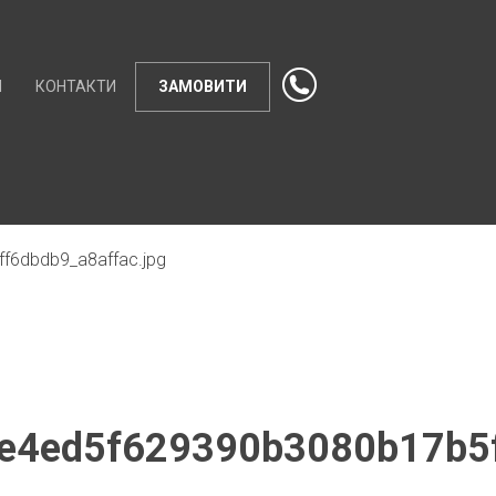
И
КОНТАКТИ
ЗАМОВИТИ
6dbdb9_a8affac.jpg
4ed5f629390b3080b17b5f4