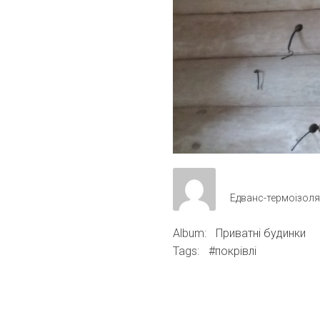
Едванс-термоізоля
Album:
Приватні будинки
Tags:
#покрівлі