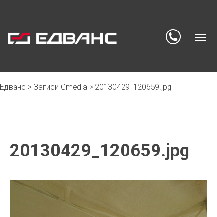
Едванс
>
Записи Gmedia
>
20130429_120659.jpg
Skip
to
content
20130429_120659.jpg