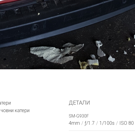
ДЕТАЛИ
атери
 човни катери
SM-G930F
4mm
/
ƒ/1.7
/
1/100s
/
ISO 80