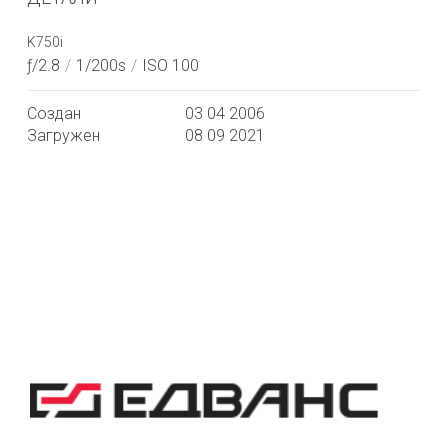
K750i
ƒ/2.8
/
1/200s
/
ISO 100
Создан
03 04 2006
Загружен
08 09 2021