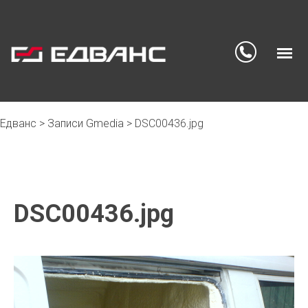
Едванс
>
Записи Gmedia
>
DSC00436.jpg
Skip
to
content
DSC00436.jpg