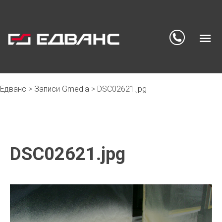
Едванс
>
Записи Gmedia
>
DSC02621.jpg
Skip
to
content
DSC02621.jpg