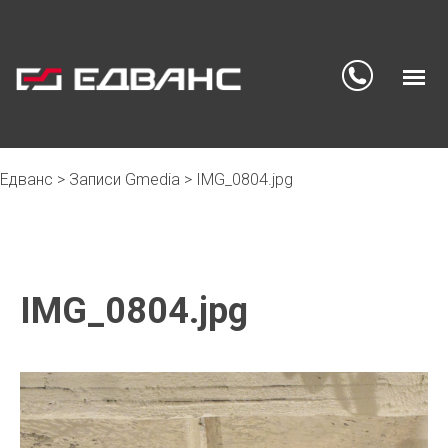
Едванс
>
Записи Gmedia
>
IMG_0804.jpg
Skip
to
content
IMG_0804.jpg