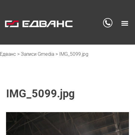
Едванс
>
Записи Gmedia
>
IMG_5099.jpg
Skip
to
content
IMG_5099.jpg