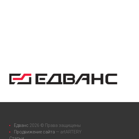
Едванс
2026 © Права защищены
Продвижение сайта
— artARTERY
Статьи