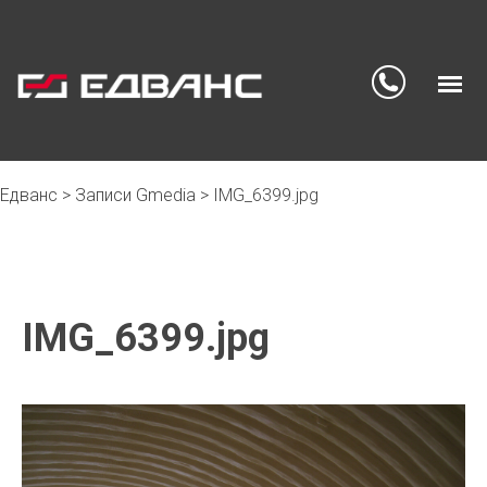
Едванс
>
Записи Gmedia
>
IMG_6399.jpg
Skip
to
content
IMG_6399.jpg