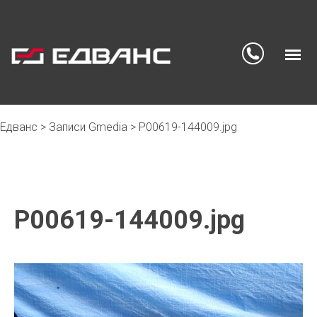
Едванс
>
Записи Gmedia
>
P00619-144009.jpg
Skip
to
content
P00619-144009.jpg