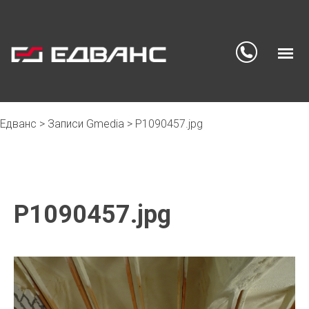
Едванс
>
Записи Gmedia
>
P1090457.jpg
Skip
to
content
P1090457.jpg