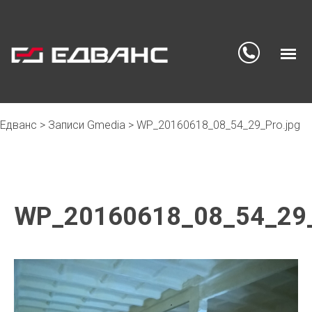
Едванс
>
Записи Gmedia
>
WP_20160618_08_54_29_Pro.jpg
Skip
to
content
WP_20160618_08_54_29_