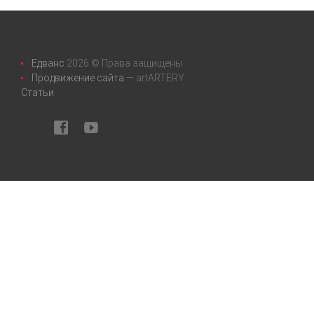
Едванс
2026 © Права защищены
Продвижение сайта
— artARTERY
Статьи
facebook
youtube