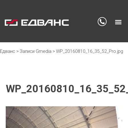
Едванс
>
Записи Gmedia
>
WP_20160810_16_35_52_Pro.jpg
Skip
to
content
WP_20160810_16_35_52_