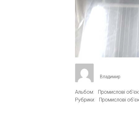
Владимир
Альбом:
Промислові об'єк
Рубрики:
Промислові об'є