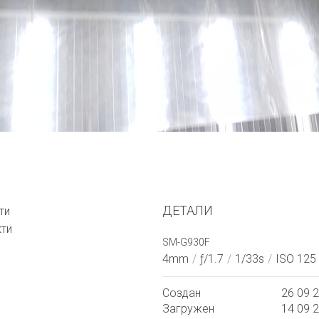
ДЕТАЛИ
ти
кти
SM-G930F
4mm
/
ƒ/1.7
/
1/33s
/
ISO 125
Создан
26 09 
Загружен
14 09 