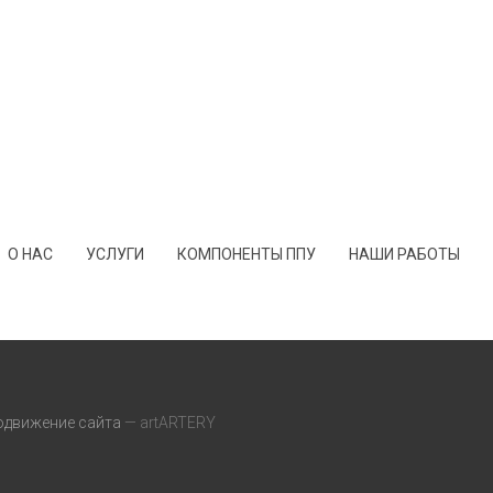
О НАС
УСЛУГИ
КОМПОНЕНТЫ ППУ
НАШИ РАБОТЫ
одвижение сайта
— artARTERY