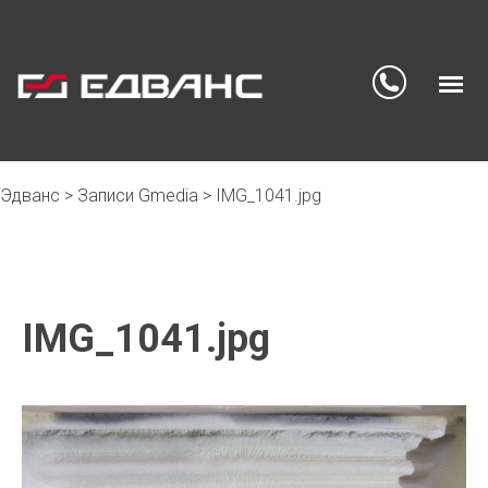
Эдванс
>
Записи Gmedia
>
IMG_1041.jpg
Skip
to
content
IMG_1041.jpg