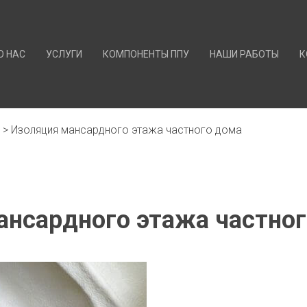
О НАС
УСЛУГИ
КОМПОНЕНТЫ ППУ
НАШИ РАБОТЫ
К
>
Изоляция мансардного этажа частного дома
Skip
to
content
ансардного этажа частно