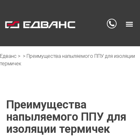
Едванс
>
>
Преимущества напыляемого ППУ для изоляции
Skip
термичек
to
content
Преимущества
напыляемого ППУ для
изоляции термичек