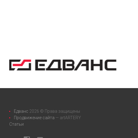
Едванс
2026 © Права защищены
Продвижение сайта
— artARTERY
Статьи