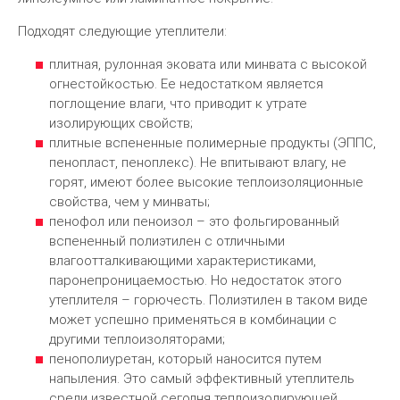
Подходят следующие утеплители:
плитная, рулонная эковата или минвата с высокой
огнестойкостью. Ее недостатком является
поглощение влаги, что приводит к утрате
изолирующих свойств;
плитные вспененные полимерные продукты (ЭППС,
пенопласт, пеноплекс). Не впитывают влагу, не
горят, имеют более высокие теплоизоляционные
свойства, чем у минваты;
пенофол или пеноизол – это фольгированный
вспененный полиэтилен с отличными
влагоотталкивающими характеристиками,
паронепроницаемостью. Но недостаток этого
утеплителя – горючесть. Полиэтилен в таком виде
может успешно применяться в комбинации с
другими теплоизоляторами;
пенополиуретан, который наносится путем
напыления. Это самый эффективный утеплитель
среди известной сегодня теплоизолирующей