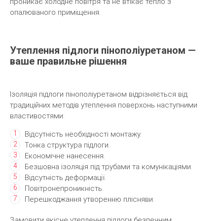
проникає холодне повітря та не втікає тепло з
опалюваного приміщення.
Утеплення підлоги пінополіуретаном —
ваше правильне рішення
Ізоляція підлоги пінополіуретаном відрізняється від
традиційних методів утеплення поверхонь наступними
властивостями:
Відсутність необхідності монтажу.
Тонка структура підлоги.
Економічне нанесення.
Безшовна ізоляція під трубами та комунікаціями.
Відсутність деформації.
Повітронепроникність.
Перешкоджання утворенню плісняви.
Замовити якісне утеплення підлоги безпечним