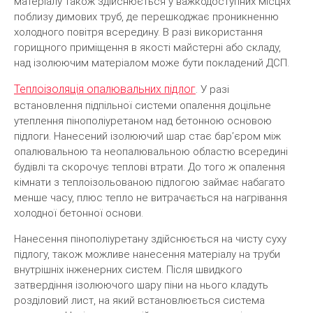
матеріалу також здійснюється у важкодоступних місцях
поблизу димових труб, де перешкоджає проникненню
холодного повітря всередину. В разі використання
горищного приміщення в якості майстерні або складу,
над ізолюючим матеріалом може бути покладений ДСП.
Теплоізоляція опалювальних підлог
. У разі
встановлення підпільної системи опалення доцільне
утеплення пінополіуретаном над бетонною основою
підлоги. Нанесений ізолюючий шар стає бар’єром між
опалювальною та неопалювальною областю всередині
будівлі та скорочує теплові втрати. До того ж опалення
кімнати з теплоізольованою підлогою займає набагато
менше часу, плюс тепло не витрачається на нагрівання
холодної бетонної основи.
Нанесення пінополіуретану здійснюється на чисту суху
підлогу, також можливе нанесення матеріалу на труби
внутрішніх інженерних систем. Після швидкого
затвердіння ізолюючого шару піни на нього кладуть
розділовий лист, на який встановлюється система