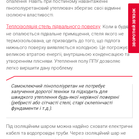
опалення. Навіть при постійному навантаженні
пінополіуретановий утеплювач зберігає свої відмінні
ізолюючі властивості.
Теплоізоляція стель підвального поверху
. Коли в будівлі
не опалюється підвальне приміщення, стеля якого не
термоізольована, це призводить до того, що підлога
нижнього поверху виявляється холодною. Це погрожує
великою втратою енергії, внутрішньою конденсацією та
утворенням плісняви. Утеплення полу ППУ дозволяє
легко вирішити дану проблему.
Самоклеючий пінополіуретан не потребує
залучення дорогої техніки та підходить для
швидкого утеплення будь-якої нерівної поверхні
(ребристі або сітчасті стелі, старі склепінчасті
фундаменти і т.д.).
Під ізоляційним шаром можна надійно сховати електричні
кабелі та водопровідні труби. Через ізоляційний шар не