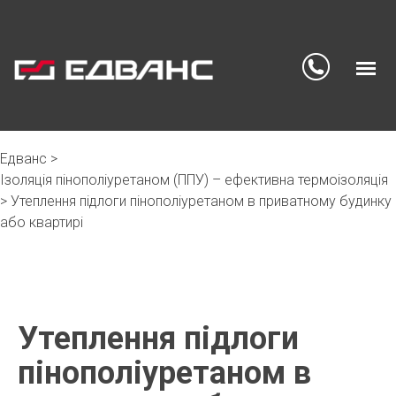
Едванс
>
Skip
Ізоляція пінополіуретаном (ППУ) – ефективна термоізоляція
to
>
Утеплення підлоги пінополіуретаном в приватному будинку
content
або квартирі
Утеплення підлоги
пінополіуретаном в