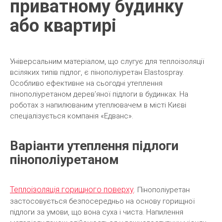
приватному будинку
або квартирі
Універсальним матеріалом, що слугує для теплоізоляції
всіляких типів підлог, є пінополіуретан Elastospray.
Особливо ефективне на сьогодні утеплення
пінополіуретаном дерев’яної підлоги в будинках. На
роботах з напилюваним утеплювачем в місті Києві
спеціалізується компанія «Едванс».
Варіанти утеплення підлоги
пінополіуретаном
Теплоізоляція горищного поверху
. Пінополіуретан
застосовується безпосередньо на основу горищної
підлоги за умови, що вона суха і чиста. Напилення