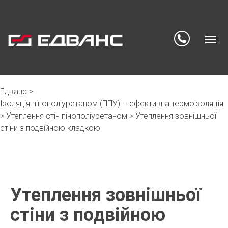
Едванс
>
Skip
Ізоляція пінополіуретаном (ППУ) – ефективна термоізоляція
to
>
Утеплення стін пінополіуретаном
content
>
Утеплення зовнішньої
стіни з подвійною кладкою
Утеплення зовнішньої
стіни з подвійною