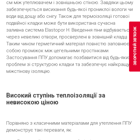
см між утеплювачем і зовнішньою стіною. Завдяки цьому
забезпечується висихання будь-якої прониклої вологи чи
води від дощу або снігу. Також для термоізоляції готової
подвійної кладки може бути використана сучасна
заливна система Elastopor H. Введення піни відбувається
через невеликі отвори, просверлені в зовнішній кладці.
Таким чином герметичний матеріал повністю заповнює
собою проміжок між цегельними простінками.
Застосування ППУ допомагає позбавитися від будь-яких
проблем зі структурою кладки та забезпечує найкращу
міжстінову ізоляцію.
Високий ступінь теплоізоляції за
невисокою ціною
Порівняно з класичними матеріалами для утеплення ППУ
демонструє такі переваги, як: