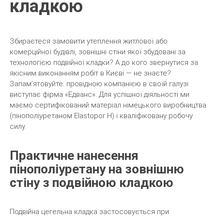
кладкою
Збираєтеся замовити утеплення житлової або
комерційної будівлі, зовнішні стіни якої збудовані за
технологією подвійної кладки? А до кого звернутися за
якісним виконанням робіт в Києві — не знаєте?
Запам’ятовуйте: провідною компанією в своїй галузі
виступає фірма «Едванс». Для успішної діяльності ми
маємо сертифікований матеріал німецького виробництва
(пінополіуретаном Elastopor H) і кваліфіковану робочу
силу.
Практичне нанесення
пінополіуретану на зовнішню
стіну з подвійною кладкою
Подвійна цегельна кладка застосовується при