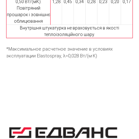
0,50 Вт/(мК).
1,28
0,45
0,34
0,28
0,23
0,20
0,17
Повітряний
прошарок і зовнішнє
облицювання
Внутрішня штукатурка не враховується в якості
теплоізоляційного шару.
*Максимальное расчетное значение в условиях
эксплуатации Elastospray, λ=0,028 Вт/(м·К)