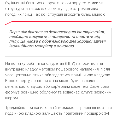
будівництві багатьох споруд з точки зору естетики чи
структури, а також для захисту від екстремальних
погодних явищ. Так конструкція виходить більш міцною.
Перш ніж братися за безпосередню ізоляцію стіни,
необхідно висушити її поверхню та очистити від
пилу. Ця умова є обов’язковою для хорошої адгезії
ізоляційного матеріалу з основою.
На початку робіт пінополіуретан (ППУ) наноситься на
внутрішню кладку методом пошарового напилення, після
чого цегельна стінка обкладається зовнішньою кладкою.
В свою чергу, зовнішня стіна може бути викладена
цегельною кладкою або кар’єрним каменем. Саме вона
формує зовнішню оболонку та водночас слугує захисним
шаром.
Традиційно при напилюваній термоізоляції зовнішніх стін з
подвійною кладкою залишають повітряний прошарок 3-4