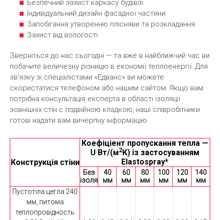
Безпечний захист каркасу будівлі.
Індивідуальний дизайн фасадної частини.
Запобігання утворенню плісняви та розкладання.
Захист від вологості.
Зверніться до нас сьогодні — та вже в найближчий час ви
побачите величезну різницю в економії теплоенергії. Для
зв’язку зі спеціалістами «Едванс» ви можете
скористатися телефоном або нашим сайтом. Якщо вам
потрібна консультація експерта в області ізоляції
зовнішніх стін с подвійною кладкою, наші співробітники
готові надати вам вичерпну інформацію.
Коефіціент пропускання тепла —
2
U Вт/(м
К) із застосуванням
Elastospray*
Конструкція стіни
Без
40
60
80
100
120
140
ізоляції
мм
мм
мм
мм
мм
мм
Пустотіла цегла 240
мм, питома
теплопровідность